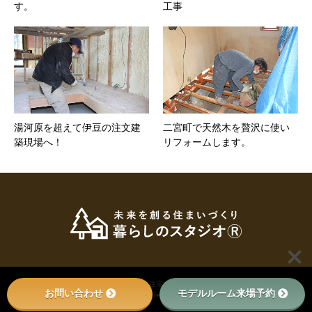
す。
工事
湯河原を超えて伊豆の注文建
二宮町で天然木を贅沢に使い
築現場へ！
リフォームします。
© 2022
小田原・秦野・足柄で新築・注文住宅は足柄の工務店、暮らしのスタジオへ
. All
お問い合わせ
モデルルーム来場予約
Rights Reserved.