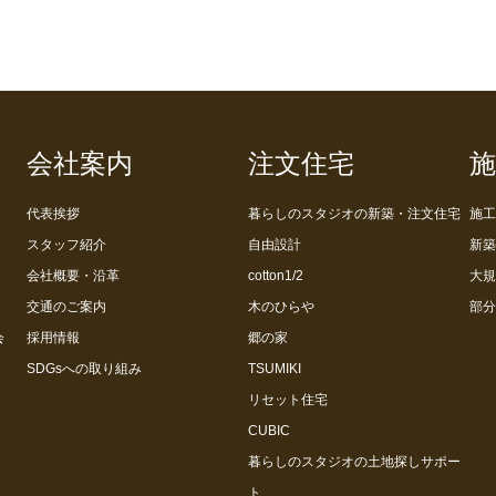
会社案内
注文住宅
施
代表挨拶
暮らしのスタジオの新築・注文住宅
施工
スタッフ紹介
自由設計
新築
会社概要・沿革
cotton1/2
大規
交通のご案内
木のひらや
部分
会
採用情報
郷の家
SDGsへの取り組み
TSUMIKI
リセット住宅
CUBIC
暮らしのスタジオの土地探しサポー
ト