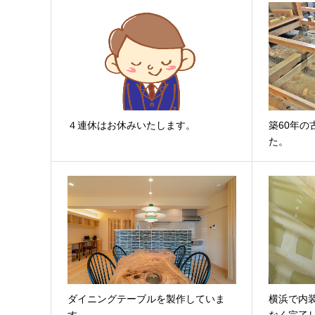
４連休はお休みいたします。
築60年
た。
ダイニングテーブルを製作していま
横浜で内
す。
なく完了