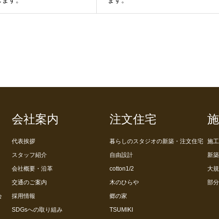
会社案内
注文住宅
施
代表挨拶
暮らしのスタジオの新築・注文住宅
施工
スタッフ紹介
自由設計
新築
会社概要・沿革
cotton1/2
大規
交通のご案内
木のひらや
部分
会
採用情報
郷の家
SDGsへの取り組み
TSUMIKI