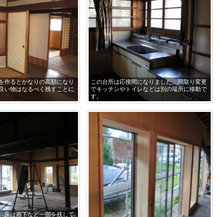
を作るとかなりの高額になり
この台所は応接間になりました。間取り変更
良い物はなるべく残すことに
でキッチンやトイレなどは別の場所に移動で
す。
。床は廊下など一部を残して