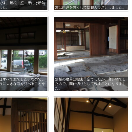
です。屋根・壁・床には断熱
した。
窓は雨戸を無くして防犯ガラスとしました。
はすべて窓でした。なので、
無垢の建具は撤去予定でしたが、良い物でし
うに大きな窓を並べることを
たので、間仕切りとして残すことになりまし
た。