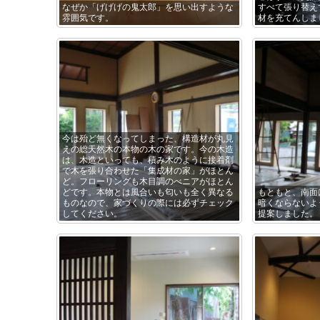
なぜか「げげげの鬼太郎」を思い出すような
すべて張り替え
雰囲気です。
材を充てんしま
今は殆ど無くなってしまった、構造材が丸見
えの総天然木の本物の木の家です。今の木造
は、木造といっても、積み木のように接着剤
で木を張り合わせた「集成材の家」がほとん
ど。フローリングも木目調のべニアがほとん
どです。本物とは風合いも匂いも全く異なる
もともと、南面
ものなので、家づくりの際には必ずチェック
暗くならないよ
してください。
提案しました。