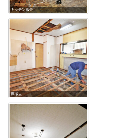
キッチン撤去
床撤去