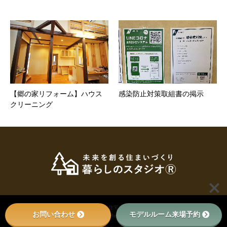
【郷の家リフォーム】ハウス
感染防止対策取組書の掲示
クリーニング
© 2022
小田原・秦野・足柄で新築・注文住宅は足柄の工務店、暮らしのスタジオへ
. All
お問い合わせ
モデルルーム来場予約
Rights Reserved.