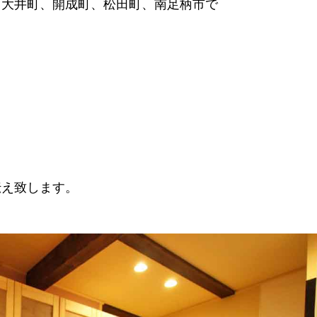
、大井町、開成町、松田町、南足柄市で
！
伝え致します。