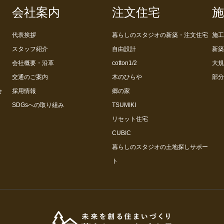
会社案内
注文住宅
施
代表挨拶
暮らしのスタジオの新築・注文住宅
施工
スタッフ紹介
自由設計
新築
会社概要・沿革
cotton1/2
大規
交通のご案内
木のひらや
部分
会
採用情報
郷の家
SDGsへの取り組み
TSUMIKI
リセット住宅
CUBIC
暮らしのスタジオの土地探しサポー
ト