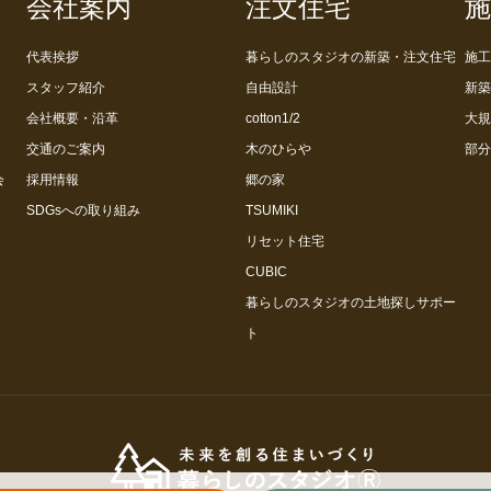
会社案内
注文住宅
施
代表挨拶
暮らしのスタジオの新築・注文住宅
施工
スタッフ紹介
自由設計
新築
会社概要・沿革
cotton1/2
大規
交通のご案内
木のひらや
部分
会
採用情報
郷の家
SDGsへの取り組み
TSUMIKI
リセット住宅
CUBIC
暮らしのスタジオの土地探しサポー
ト