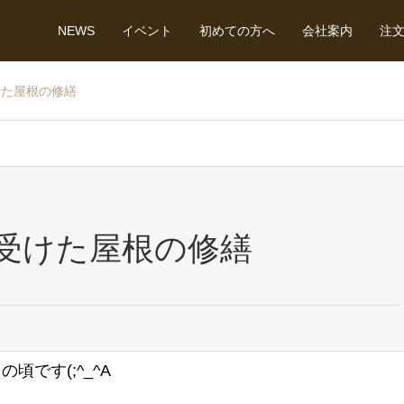
NEWS
イベント
初めての方へ
会社案内
注
けた屋根の修繕
受けた屋根の修繕
です(;^_^A