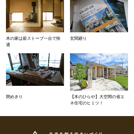
木の家は薪ストーブ一台で快
玄関廻り
適
閉めきり
【木のひらや】大空間の省エ
ネ住宅のヒミツ！