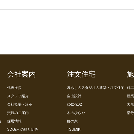
会社案内
注文住宅
施
代表挨拶
暮らしのスタジオの新築・注文住宅
施工
スタッフ紹介
自由設計
新築
会社概要・沿革
cotton1/2
大規
交通のご案内
木のひらや
部分
会
採用情報
郷の家
SDGsへの取り組み
TSUMIKI