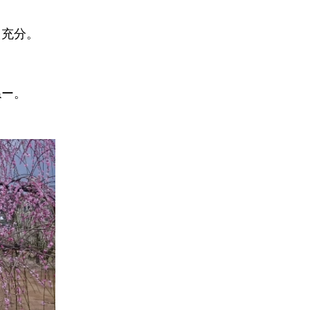
え充分。
ねー。