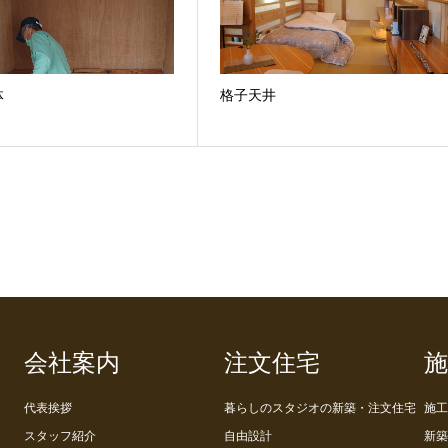
体
格子天井
会社案内
注文住宅
施
代表挨拶
暮らしのスタジオの新築・注文住宅
施工
スタッフ紹介
自由設計
新築