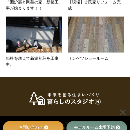
「囲炉裏と陶芸の家」新築工
【現場】古民家リフォーム完
事が始まります！！
成！
箱根を超えて新築別荘を工事
サンゲツショールーム
中。
© 2022
小田原・秦野・足柄で新築・注文住宅は足柄の工務店、暮らしのスタジオへ
. All
お問い合わせ
モデルルーム来場予約
Rights Reserved.