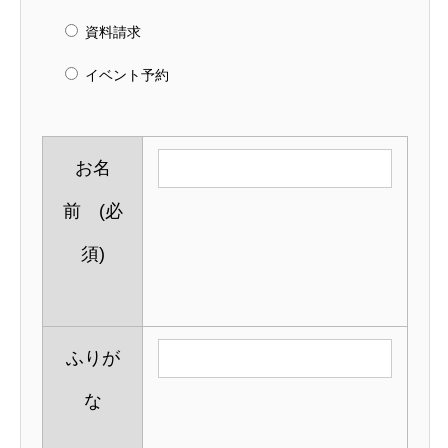
資料請求
イベント予約
お名
前
(必
須)
ふりが
な