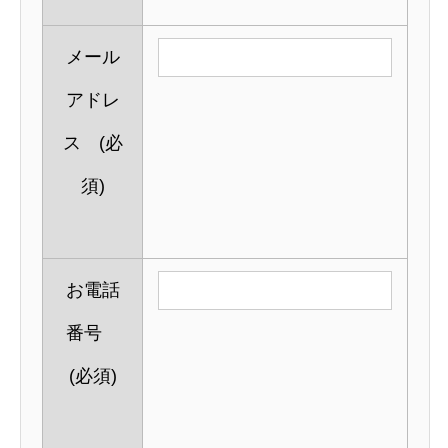
メール
アドレ
ス
(必
須)
お電話
番号
(必須)