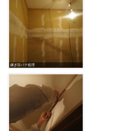
継ぎ目パテ処理