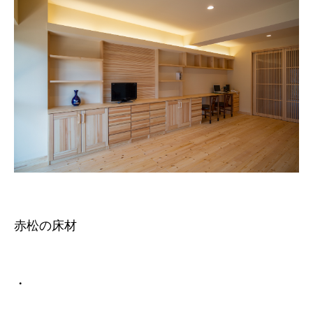
赤松の床材
・