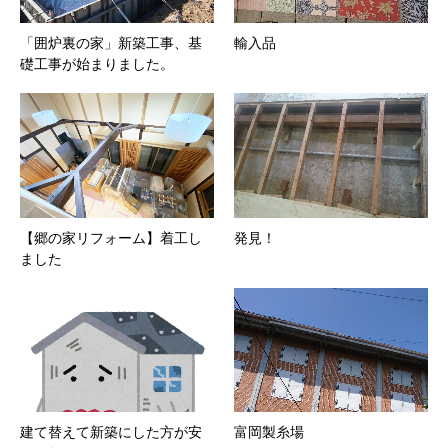
「囲炉裏の家」新築工事、基
輸入品
礎工事が始まりました。
【郷の家リフォーム】着工し
発見！
ました
建て替えて新築にした方が安
富岡製糸場