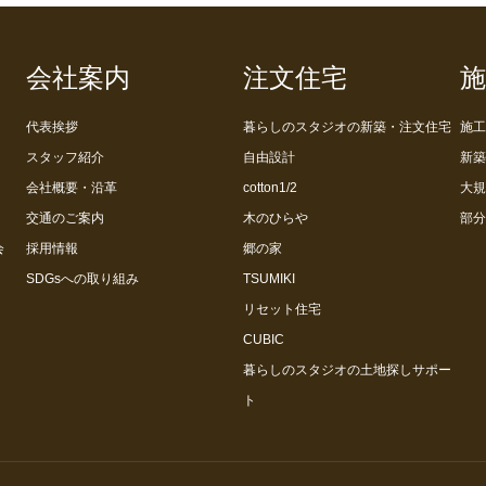
会社案内
注文住宅
施
代表挨拶
暮らしのスタジオの新築・注文住宅
施工
スタッフ紹介
自由設計
新築
会社概要・沿革
cotton1/2
大規
交通のご案内
木のひらや
部分
会
採用情報
郷の家
SDGsへの取り組み
TSUMIKI
リセット住宅
CUBIC
暮らしのスタジオの土地探しサポー
ト